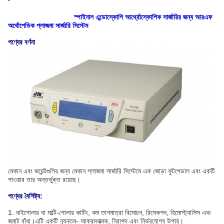
স্পাইনাল এন্ডোস্কোপি আর্থ্রোস্কোপিক সার্জারির জন্য আরএফ
অর্থোপেডিক প্লাজমা সার্জারি সিস্টেম
পণ্যের বর্ণনা
মেকান এবং জয়েন্টগুলির জন্য মেকান প্লাজমা সার্জারি সিস্টেমে এক জোড়া ফুটপেডাল এবং একটি
পাওয়ার তার অন্তর্ভুক্ত রয়েছে।
পণ্যের বৈশিষ্ট্য:
1. বাইপোলার বা মাল্টি-পোলার কাটিং, কম তাপমাত্রা বিমোচন, রিসেকশন, হিমোস্ট্যাসিস এবং
জমাট বাঁধা।এটি একটি ন্যূনতম- আক্রমণাত্মক, নিরাপদ এবং নির্ভরযোগ্য উপায়।