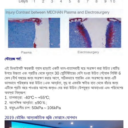
স্টোরেজ শর্ত:
এই ডিভাইসটি ক্ষয়কারী গ্যাস ছাড়াই একটি ভাল-বাতাসবাহী ঘরে সংরক্ষণ করা উচিত।মাটির
উপরে উচ্চতা এবং প্রাচীর থেকে দূরত্ব 30 সেন্টিমিটারের বেশি হওয়া উচিত।স্ট্যাক লিমিট 6
কেস।দীর্ঘ সময়ের জন্য সংরক্ষণ করার আগে, সঠিকভাবে প্যাকিং এবং সংরক্ষণের জন্য এটি
ভালভাবে পরিষ্কার করা উচিত।এবং আর্দ্রতা, মৃদু বা এমনকি ক্ষতির হাত থেকে বাঁচার জন্য
এটিকে প্রতি বছর পাওয়ার আপের জন্যও বের করা উচিত।উপযুক্ত আবহাওয়া এবং পরিবেশের
অবস্থা নিম্নরূপ:
1. তাপমাত্রা: -40℃～+55℃;
2. আপেক্ষিক আর্দ্রতা: ≤90％;
3. বায়ুমণ্ডলীয় চাপ: 50kPa～106kPa
2019 বেইজিং আন্তর্জাতিক কব্জি ফোরামে যোগদান