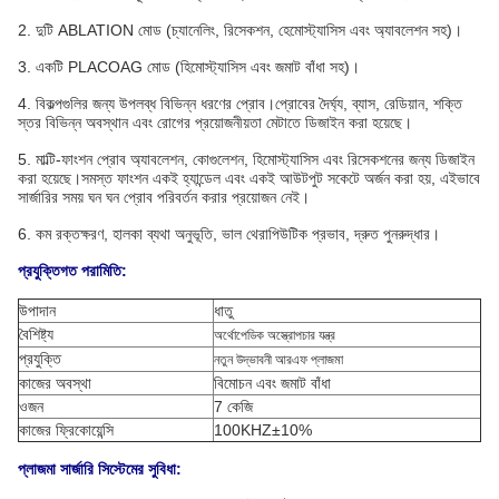
2. দুটি ABLATION মোড (চ্যানেলিং, রিসেকশন, হেমোস্ট্যাসিস এবং অ্যাবলেশন সহ)।
3. একটি PLACOAG মোড (হিমোস্ট্যাসিস এবং জমাট বাঁধা সহ)।
4. বিকল্পগুলির জন্য উপলব্ধ বিভিন্ন ধরণের প্রোব।প্রোবের দৈর্ঘ্য, ব্যাস, রেডিয়ান, শক্তি
স্তর বিভিন্ন অবস্থান এবং রোগের প্রয়োজনীয়তা মেটাতে ডিজাইন করা হয়েছে।
5. মাল্টি-ফাংশন প্রোব অ্যাবলেশন, কোগুলেশন, হিমোস্ট্যাসিস এবং রিসেকশনের জন্য ডিজাইন
করা হয়েছে।সমস্ত ফাংশন একই হ্যান্ডেল এবং একই আউটপুট সকেটে অর্জন করা হয়, এইভাবে
সার্জারির সময় ঘন ঘন প্রোব পরিবর্তন করার প্রয়োজন নেই।
6. কম রক্তক্ষরণ, হালকা ব্যথা অনুভূতি, ভাল থেরাপিউটিক প্রভাব, দ্রুত পুনরুদ্ধার।
প্রযুক্তিগত পরামিতি:
উপাদান
ধাতু
বৈশিষ্ট্য
অর্থোপেডিক অস্ত্রোপচার যন্ত্র
প্রযুক্তি
নতুন উদ্ভাবনী আরএফ প্লাজমা
কাজের অবস্থা
বিমোচন এবং জমাট বাঁধা
ওজন
7 কেজি
কাজের ফ্রিকোয়েন্সি
100KHZ±10%
প্লাজমা সার্জারি সিস্টেমের সুবিধা: