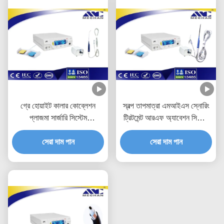
গ্রে হোয়াইট কালার কোব্লেশন
স্বল্প তাপমাত্রা এমআইএস স্নোরিং
প্লাজমা সার্জারি সিস্টেম
ট্রিটমেন্ট আরএফ অ্যাবেশন সিস্টেম
অ্যাডজাস্টেবল আউটপুট শক্তি
দীর্ঘ জীবনকাল সহ
সেরা দাম পান
সেরা দাম পান