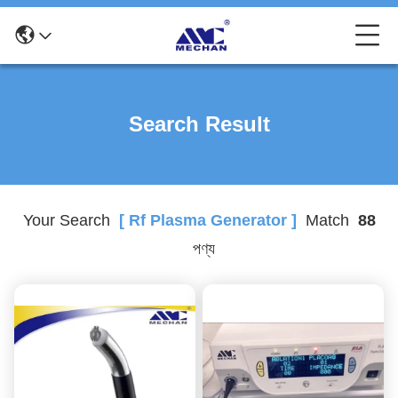
Search Result
Your Search
[ Rf Plasma Generator ]
Match
88
পণ্য