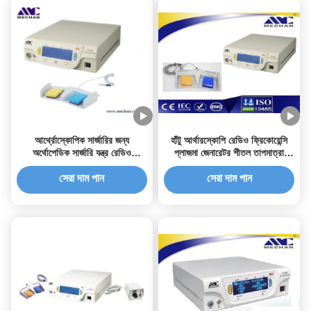
আর্থ্রোস্কোপিক সার্জারির জন্য
হাঁটু আর্থারস্কোপি রেডিও ফ্রিকোয়েন্সি
অর্থোপেডিক সার্জারি যন্ত্র রেডিও
প্লাজমা জেনারেটর শীতল তাপমাত্রা
ফ্রিকোয়েন্সি প্লাজমা জেনারেটর কনসোল
ন্যূনতম আক্রমণাত্মক সার্জারি
সেরা দাম পান
সেরা দাম পান