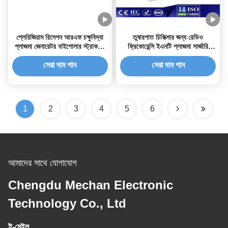
প্লেরিজিয়াম রিসেশন আরএফ চক্ষুবিদ্যা
তুষারপাত চিকিত্সার জন্য রেডিও
প্লাজমা জেনারেটর বাইপোলার স্ট্রাকচার
ফ্রিকোয়েন্সি ইএনটি প্লাজমা সার্জারি
ডিজাইন
সিস্টেম দক্ষ
সেরা দাম পান
সেরা দাম পান
1
2
3
4
5
6
আমাদের সাথে যোগাযোগ
Chengdu Mechan Electronic
Technology Co., Ltd
ই-মেইল