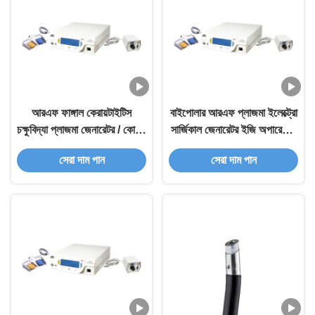
আরএফ ফাঙ্গাল কেরায়টাইটিস
বাইপোলার আরএফ প্লাজমা ইলেক্ট্রো
চক্ষুবিদ্যা প্লাজমা জেনারেটর / কোনও
সার্জিকাল জেনারেটর ইজি অপারেটেড
তাপবিহীন ডিভাইস
ফাঙ্গাল কেরাটাইটিসের জন্য
সেরা দাম পান
সেরা দাম পান