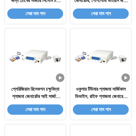
জন্য চোখের সার্জারি সিস্টেম চক্ষু
জেনারেটর, পেপিলোমা ভাইরাস জন্য
সংক্রান্ত প্লাজমা জেনারেটর
প্লাজমা জেনারেটর
সেরা দাম পান
সেরা দাম পান
প্লেরিজিয়াম রিসেকশন চক্ষুবিদ্যা
ওকুলার টিউমার প্লাজমা সার্জিকাল
প্লাজমা জেনারেটর আই সার্জারি
ডিভাইস, রাইফ প্লাজমা জেনারেটর
আরএফ জেনারেটর
দুর্দান্ত প্রোবের কাঠামো
সেরা দাম পান
সেরা দাম পান