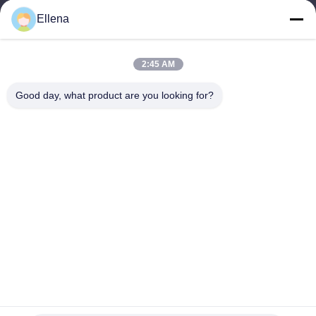
আমাদের ঠিকানা
Ellena
কোম্পানির ঠিকানা
১১ নং জেলা, হুয়াইন ইন্ডাস্ট্রিয়াল হারবার, নং 18১৮, ওয়েস্ট কেলিন রোড, চেংডু স্ট্রেইটস
2:45 AM
সায়েন্স অ্যান্ড টেক ইন্ডাস্ট্রিয়াল ডেভেলপমেন্ট পার্ক, ওয়েঞ্জিয়াং জেলা, চেংদু শহর, সিচুয়ান
প্রদেশ, চীন। 611130
Good day, what product are you looking for?
কারখানার ঠিকানা
১১ নং জেলা, হুয়াইন ইন্ডাস্ট্রিয়াল হারবার, নং 18১৮, ওয়েস্ট কেলিন রোড, চেংডু স্ট্রেইটস
সায়েন্স অ্যান্ড টেক ইন্ডাস্ট্রিয়াল ডেভেলপমেন্ট পার্ক, ওয়েঞ্জিয়াং জেলা, চেংদু শহর, সিচুয়ান
প্রদেশ, চীন। 611130
টেলি
86--13666101750
চীন ভাল মানের প্লাজমা সার্জারি সিস্টেম সরবরাহকারী। কপিরাইট © -2026 Chengdu
Mechan Electronic Technology Co., Ltd সমস্ত অধিকার সংরক্ষিত।