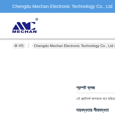
Chengdu Mechan Electronic Technology Co., Ltd
বাড়ি
Chengdu Mechan Electronic Technology Co., Ltd গোপ
প্রম্পট ক্লজ
এই প্ল্যাটফর্ম আপনাকে মনে করিয়
দায়বদ্ধতার সীমাবদ্ধতা