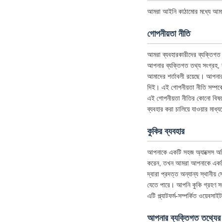
আমরা আইনি কাঠামোর মধ্যে আমাদে
গোপনীয়তা নীতি
আমরা ব্যবহারকারীদের ব্যক্তিগত 
আপনার ব্যক্তিগত তথ্য সংগ্রহ, ব
আমাদের শর্তাবলী রয়েছে। আপনার 
দিই। এই গোপনীয়তা নীতি সম্পর্
এই গোপনীয়তা নীতির কোনো বিষয়ব
ব্যবহার করা চালিয়ে যাওয়ার মা
কুকির ব্যবহার
আপনাকে একটি সহজ অ্যাক্সেস অভিজ্ঞ
করেন, তখন আমরা আপনাকে একটি ব্য
দ্বারা প্রদত্ত অন্যান্য স্থানীয
যেতে পারে। আপনি কুকি গ্রহণ সং
এটি প্ল্যাটফর্ম-সম্পর্কিত ওয়েবস
আপনার ব্যক্তিগত তথ্যের স