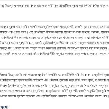
র নিজস্ব আপলোড করা বিষয়বস্তুর জন্য দায়ী; ব্যবহারকারীদের দ্বারা করা কোনো বিবৃতির জন্য আ
তথ্যের সুরক্ষা সম্মান করি। আপনি যখন প্ল্যাটফর্ম দ্বারা প্রদত্ত পরিষেবাগুলি ব্যবহার করেন, তখন
্যবহার এবং শেয়ার করব। এই গোপনীয়তা নীতিতে আপনার ব্যক্তিগত তথ্য সংগ্রহ, সংরক্ষণ, ব্যবহার, শ
গোপনীয়তা কীভাবে বজায় রাখতে হয় তা বুঝতে আপনাকে সাহায্য করার জন্য আমরা আপনাকে এই নীতিটি 
কে আপনার কোনো প্রশ্ন থাকলে, আপনি প্ল্যাটফর্মে প্রকাশিত যোগাযোগের মাধ্যমে আমাদের সাথে য
স্তুর সাথে একমত না হন, তাহলে আপনি অবিলম্বে প্ল্যাটফর্ম পরিষেবাগুলি ব্যবহার করা বন্ধ করবেন। প
ধ্যমে, আপনি সম্মত হন যে আমরা এই গোপনীয়তা নীতি অনুসারে আপনার তথ্য সংগ্রহ, ব্যবহার, সংরক্ষণ
তা দিতে, আপনি যখন আমাদের প্ল্যাটফর্ম-সম্পর্কিত ওয়েবসাইটগুলি পরিদর্শন করেন বা প্ল্যাটফর্ম দ্বার
ক্তিগতকৃত ব্যবহারকারীর অভিজ্ঞতা এবং পরিষেবা প্রদানের জন্য কুকি, ফ্ল্যাশ কুকি, বা আপনার ব্রা
় স্টোরেজ (যৌথভাবে কুকি) ব্যবহার করতে পারি। অনুগ্রহ করে বুঝুন যে আমাদের কিছু পরিষেবা শুধুমাত্র
শোধন করতে পারেন বা আপনার ব্রাউজার বা ব্রাউজারের অতিরিক্ত পরিষেবাগুলি অনুমতি দিলে কুকি প্
াইটগুলিতে আপনার সুরক্ষিত অ্যাক্সেস এবং প্ল্যাটফর্ম দ্বারা প্রদত্ত পরিষেবাগুলিকে প্রভাবিত করতে পারে
ুরক্ষা