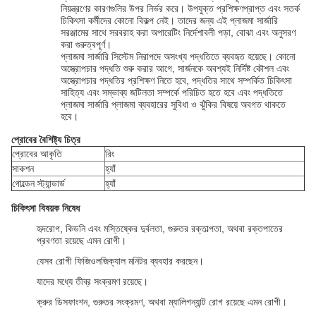
নিয়ন্ত্রণের কারণগুলির উপর নির্ভর করে। উপযুক্ত প্রশিক্ষণপ্রাপ্ত এবং সতর্ক
চিকিৎসা কর্মীদের কোনো বিকল্প নেই। তাদের জন্য এই প্লাজমা সার্জারি
সরঞ্জামের সাথে সরবরাহ করা অপারেটিং নির্দেশাবলী পড়া, বোঝা এবং অনুসরণ
করা গুরুত্বপূর্ণ।
প্লাজমা সার্জারি সিস্টেম নিরাপদে অসংখ্য পদ্ধতিতে ব্যবহৃত হয়েছে। কোনো
অস্ত্রোপচার পদ্ধতি শুরু করার আগে, সার্জনকে অবশ্যই নির্দিষ্ট কৌশল এবং
অস্ত্রোপচার পদ্ধতির প্রশিক্ষণ নিতে হবে, পদ্ধতির সাথে সম্পর্কিত চিকিৎসা
সাহিত্য এবং সম্ভাব্য জটিলতা সম্পর্কে পরিচিত হতে হবে এবং পদ্ধতিতে
প্লাজমা সার্জারি প্লাজমা ব্যবহারের সুবিধা ও ঝুঁকির বিষয়ে অবগত থাকতে
হবে।
প্রোবের বৈশিষ্ট্য চিত্র
প্রোবের আকৃতি
রিং
সাকশন
হ্যাঁ
গোল্ডেন স্ট্যান্ডার্ড
হ্যাঁ
চিকিৎসা বিষয়ক নিষেধ
হৃদরোগ, কিডনি এবং মস্তিষ্কের দুর্বলতা, গুরুতর রক্তাল্পতা, অথবা রক্তপাতের
প্রবণতা রয়েছে এমন রোগী।
যেসব রোগী ফিজিওলজিক্যাল মনিটর ব্যবহার করছেন।
যাদের মধ্যে তীব্র সংক্রমণ রয়েছে।
ক্রুর ডিসফাংশন, গুরুতর সংক্রমণ, অথবা ম্যালিগন্যান্ট রোগ রয়েছে এমন রোগী।