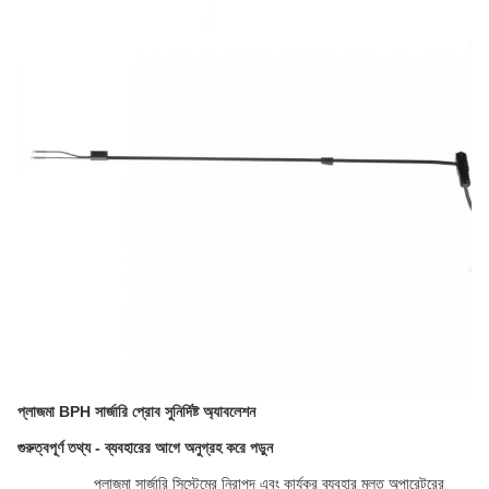
প্লাজমা BPH সার্জারি প্রোব সুনির্দিষ্ট অ্যাবলেশন
গুরুত্বপূর্ণ তথ্য - ব্যবহারের আগে অনুগ্রহ করে পড়ুন
প্লাজমা সার্জারি সিস্টেমের নিরাপদ এবং কার্যকর ব্যবহার মূলত অপারেটরের