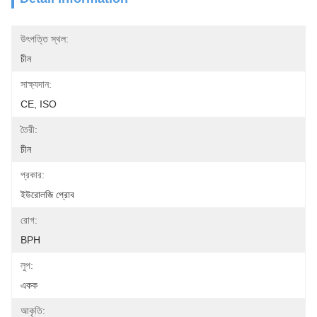
উৎপত্তি স্থল:
চীন
সাক্ষ্যদান:
CE, ISO
তৈরী:
চীন
প্রকার:
ইউরোলজি প্রোব
রোগ:
BPH
লুপ:
একক
আকৃতি: