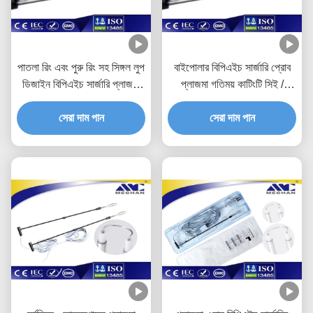
পাতলা রিং এবং পুরু রিং সহ সিঙ্গল লুপ
বাইপোলার বিপিএইচ সার্জারি প্রোব
ডিজাইন বিপিএইচ সার্জারি প্লাজমা
প্লাজমা গতিময় কাটিংটি সিই /
প্রোব
আইএসও সহ উত্তীর্ণ হয়েছে
সেরা দাম পান
সেরা দাম পান