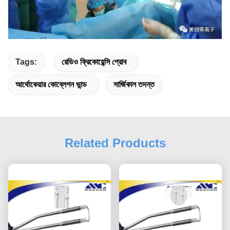
Tags:
রেডিও ফ্রিকোয়েন্সি প্রোব
আর্থোকেয়ার কোব্লেশন ভান্ড
সার্জিকাল তদন্ত
Related Products