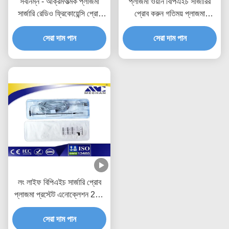
সর্বনিম্ন - আক্রমণাত্মক প্লাজমা
প্লাজমা ওয়ান বিপিএইচ সার্জারির
সার্জারি রেডিও ফ্রিকোয়েন্সি প্রোব
প্রোব করুন গতিময় প্লাজমা
বাইপোলার টিআরপি
বাইপোলার টিআরপি
সেরা দাম পান
সেরা দাম পান
লং লাইফ বিপিএইচ সার্জারি প্রোব
প্লাজমা প্রস্টেট এনোক্লেশন 286
মিমি শ্যাফ্ট দৈর্ঘ্য
সেরা দাম পান