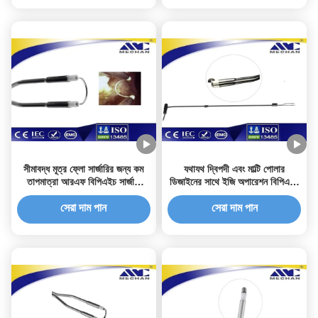
সীমাবদ্ধ মূত্র ফ্লো সার্জারির জন্য কম
যথাযথ দ্বিপদী এবং মাল্টি পোলার
তাপমাত্রা আরএফ বিপিএইচ সার্জারি
ডিজাইনের সাথে ইজি অপারেশন বিপিএইচ
তদন্ত
সার্জারি প্রোব
সেরা দাম পান
সেরা দাম পান