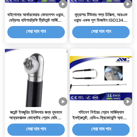
বাইপোলার আর্থারকেয়ার কোবলেশন ওয়ান্ড,
মূত্রাশয় টিউমার শল্য চিকিত্সা, আরএফ
ডেট্রসর হাইপারট্রফি ট্রিটমেন্ট সার্জিকাল
ওয়ান্ড একক লুপ ডিজাইন ISO13485
প্রোব
শংসাপত্রযুক্ত
সেরা দাম পান
সেরা দাম পান
জয়েন্ট ইনজুরির চিকিৎসার জন্য ন্যূনতম
গতিবেগ নির্ণয়ের প্রোব সার্জিক্যাল
আক্রমণাত্মক কোব্লেটর প্রোব মেডিকেল
ইনস্ট্রুমেন্ট, রেডিও-ফ্রিকোয়েন্সি অ্যাবেশন
সার্জিক্যাল যন্ত্র
প্রোব দ্রুত পুনরুদ্ধার
সেরা দাম পান
সেরা দাম পান