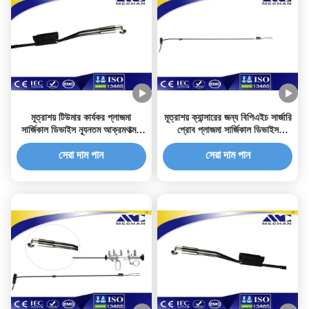
মূত্রাশয় টিউমার কার্যকর প্লাজমা
মূত্রাশয় ক্যান্সারের জন্য বিপিএইচ সার্জারি
সার্জিকাল ডিভাইস ন্যূনতম আক্রমণাত্মক
প্রোব প্লাজমা সার্জিকাল ডিভাইস
জয়েন্টগুলি
ইউরোলজি ইলেক্ট্রোড
সেরা দাম পান
সেরা দাম পান