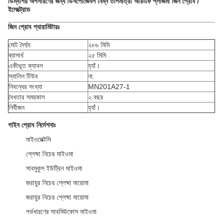
ডিম্বাশয় অপসারণের জন্য ডিসপোজেবল নিম্ন তাপমাত্রা আরএফ প্লাজমা জিন প্রোব /
ইলেক্ট্রোড
জিন প্রোব প্যারামিটারঃ
মোট দৈর্ঘ্য
২৮৬ মিমি
ব্যাসার্ধ
২৫ মিমি
একীভূত ক্যাবল
হ্যাঁ।
স্যালিন টিউব
না.
নিবন্ধের সংখ্যা
MN201A27-1
বৈধতার সময়কাল
২ বছর
নির্বীজন
হ্যাঁ।
গাইন প্রোব নির্দেশনাঃ
মাইওমেক্টমি
শ্লেষ্মা নিচের মাইওমা
সাবমুকুস ইউট্রিন মাইওমা
জরায়ুর নিচের শ্লেষ্মা মায়োমা
জরায়ুর নিচের শ্লেষ্মা মায়োমা
গর্ভধারণের সাবমিউকোস মাইওমা