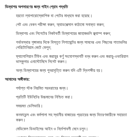
ডিম্বাশয় অপসারণের জন্য গাইন প্রোব পদ্ধতি
হয়তো ল্যাপারোস্কোপিক বা পেটের মাধ্যমে করা হয়েছে।
পেট এবং বেকন পরীক্ষা করুন, অ্যাডনেক্সাল কাঠামো সনাক্ত করুন;
ডিম্বাশয় এবং লিগেটের নিকটবর্তী ডিম্বাশয়ের জাহাজগুলি ক্ল্যাম্প করুন;
গর্ভাবস্থার শৃঙ্গাকার দিকে বিস্তৃত লিগামেন্টের জন্য সামনের এবং পিছনের পাতাগুলির
পেরিটোনিয়াম কেটে ফেলুন;
ফ্যালোপিয়ান টিউব এবং জরায়ুর কর্ণু সংযোগস্থলটি বন্ধ করুন এবং জরায়ু-ওভারিয়াল
ভাস্কুলার এনাস্টোমিসে লিগেট করুন।
অন্য ডিম্বাশয়ের জন্য পুনরাবৃত্তি করুন যদি এটি দ্বিপক্ষীয় হয়।
আমাদের অঙ্গীকার:
পর্যাপ্ত স্টক নিয়মিত সরবরাহের জন্য।
প্রতিটি ইউনিটের উচ্চমানের নিশ্চিত করা।
সময়মত ডেলিভারি।
কনফারেন্স এবং কর্মশালা সহ স্থানীয় বাজারের প্রচারের জন্য বিতরণকারীকে সহায়তা
করুন।
মেডিকেল ডিভাইসের আইন ও নির্দেশাবলী মেনে চলুন।