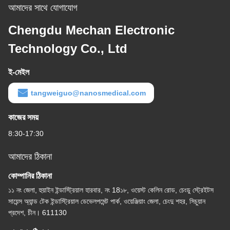
আমাদের সাথে যোগাযোগ
Chengdu Mechan Electronic
Technology Co., Ltd
ই-মেইল
tangweiguo@nanosmedical.com
কাজের সময়
8:30-17:30
আমাদের ঠিকানা
কোম্পানির ঠিকানা
১১ নং জেলা, হুয়াইন ইন্ডাস্ট্রিয়াল হারবার, নং 18১৮, ওয়েস্ট কেলিন রোড, চেংডু স্ট্রেইটস
সায়েন্স অ্যান্ড টেক ইন্ডাস্ট্রিয়াল ডেভেলপমেন্ট পার্ক, ওয়েঞ্জিয়াং জেলা, চেংদু শহর, সিচুয়ান
প্রদেশ, চীন। 611130