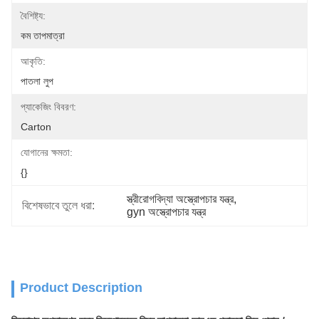
বৈশিষ্ট্য:
কম তাপমাত্রা
আকৃতি:
পাতলা লুপ
প্যাকেজিং বিবরণ:
Carton
যোগানের ক্ষমতা:
{}
স্ত্রীরোগবিদ্যা অস্ত্রোপচার যন্ত্র
, 
বিশেষভাবে তুলে ধরা:
gyn অস্ত্রোপচার যন্ত্র
Product Description