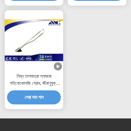
নিম্ন তাপমাত্রা প্লাজমা
গাইনোকোলজি প্রোব, জীবাণুমুক্ত
গাইন সার্জিক্যাল যন্ত্রপাতি
সেরা দাম পান