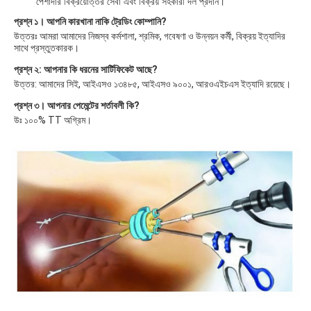
পেশাদার বিক্রয়োত্তর সেবা এবং বিক্রয় সহকারী দল প্রদান।
প্রশ্ন ১। আপনি কারখানা নাকি ট্রেডিং কোম্পানি?
উত্তরঃ আমরা আমাদের নিজস্ব কর্মশালা, শ্রমিক, গবেষণা ও উন্নয়ন কর্মী, বিক্রয় ইত্যাদির 
সাথে প্রস্তুতকারক।
প্রশ্ন ২: আপনার কি ধরনের সার্টিফিকেট আছে?
উত্তর: আমাদের সিই, আইএসও ১৩৪৮৫, আইএসও ৯০০১, আরওএইচএস ইত্যাদি রয়েছে।
প্রশ্ন ৩। আপনার পেমেন্টের শর্তাবলী কি?
উঃ ১০০% TT অগ্রিম।