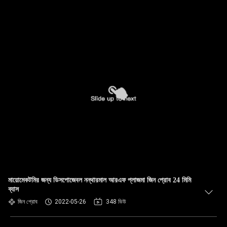
মায়োমেকটমির জন্য ডিসপোজেবল নন্থারমাল আরএফ প্লাজমা জিন প্রোব 24 মিমি
ব্যাস
জিন প্রোব
2022-05-26
348 ভিউ