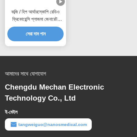
কব্জি / হিপ আর্থারস্কোপি রেডিও
ফ্রিকোয়েন্সি প্লাজমা জেনারেটর
বাইপোলার পরীক্ষার বৈদ্যুতিন সহ
সেরা দাম পান
আমাদের সাথে যোগাযোগ
Chengdu Mechan Electronic
Technology Co., Ltd
ই-মেইল
tangweiguo@nanosmedical.com