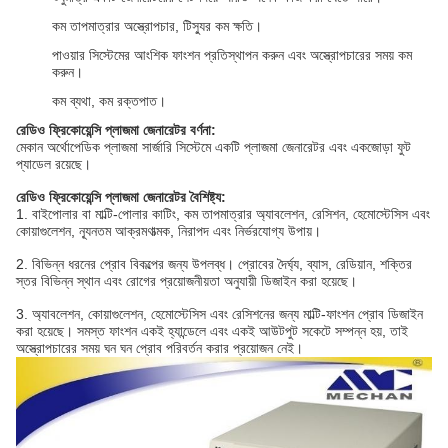
কম তাপমাত্রার অস্ত্রোপচার, টিস্যুর কম ক্ষতি।
পাওয়ার সিস্টেমের আংশিক ফাংশন প্রতিস্থাপন করুন এবং অস্ত্রোপচারের সময় কম
করুন।
কম ব্যথা, কম রক্তপাত।
রেডিও ফ্রিকোয়েন্সি প্লাজমা জেনারেটর
বর্ণনা:
মেকান অর্থোপেডিক প্লাজমা সার্জারি সিস্টেমে একটি প্লাজমা জেনারেটর এবং একজোড়া ফুট
প্যাডেল রয়েছে।
রেডিও ফ্রিকোয়েন্সি প্লাজমা জেনারেটর
বৈশিষ্ট্য:
1. বাইপোলার বা মাল্টি-পোলার কাটিং, কম তাপমাত্রার অ্যাবলেশন, রেসিশন, হেমোস্টেসিস এবং
কোয়াগুলেশন, ন্যূনতম আক্রমণাত্মক, নিরাপদ এবং নির্ভরযোগ্য উপায়।
2. বিভিন্ন ধরনের প্রোব বিকল্পের জন্য উপলব্ধ। প্রোবের দৈর্ঘ্য, ব্যাস, রেডিয়ান, শক্তির
স্তর বিভিন্ন স্থান এবং রোগের প্রয়োজনীয়তা অনুযায়ী ডিজাইন করা হয়েছে।
3. অ্যাবলেশন, কোয়াগুলেশন, হেমোস্টেসিস এবং রেসিশনের জন্য মাল্টি-ফাংশন প্রোব ডিজাইন
করা হয়েছে। সমস্ত ফাংশন একই হ্যান্ডেলে এবং একই আউটপুট সকেটে সম্পন্ন হয়, তাই
অস্ত্রোপচারের সময় ঘন ঘন প্রোব পরিবর্তন করার প্রয়োজন নেই।