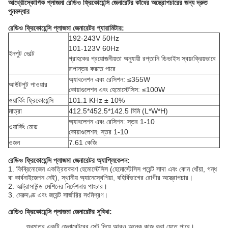
আর্থ্রোস্কোপিক প্লাজমা রেডিও ফ্রিকোয়েন্সি জেনারেটর কাঁধের অস্ত্রোপচারের জন্য দ্রুত
পুনরুদ্ধার
রেডিও ফ্রিকোয়েন্সি প্লাজমা জেনারেটর
প্যারামিটার:
192-243V 50Hz
101-123V 60Hz
ইনপুট ভোল্ট
গ্রাহকের প্রয়োজনীয়তা অনুযায়ী রপ্তানি ডিভাইস স্বয়ংক্রিয়ভাবে
রূপান্তর করতে পারে
অ্যাবলেশন এবং রেসিশন: ≤355W
আউটপুট পাওয়ার
কোয়াগুলেশন এবং হেমোস্টেসিস: ≤100W
ওয়ার্কিং ফ্রিকোয়েন্সি
101.1 KHz ± 10%
মাত্রা
412.5*452.5*142.5 মিমি (L*W*H)
অ্যাবলেশন এবং রেসিশন: স্তর 1-10
ওয়ার্কিং মোড
কোয়াগুলেশন: স্তর 1-10
ওজন
7.61 কেজি
রেডিও ফ্রিকোয়েন্সি প্লাজমা জেনারেটর
অ্যাপ্লিকেশন:
1. ফিব্রিনোজেন একত্রিতকরণ হেমোস্টেসিস (হেমোস্টেসিস পয়েন্ট সাদা এবং কোন ধোঁয়া, গন্ধ
বা কার্বনাইজেশন নেই), স্থানীয় অ্যানেস্থেশিয়া, বহির্বিভাগের রোগীর অস্ত্রোপচার।
2. আল্ট্রাসাউন্ড মেশিনের নির্দেশনায় পাংচার।
3. মেরুদণ্ড এবং জয়েন্ট সার্জারির সংমিশ্রণ।
রেডিও ফ্রিকোয়েন্সি প্লাজমা জেনারেটর
সুবিধা:
শুধুমাত্র একটি জেনারেটরের সেট দিয়ে আরও অনেক কাজ করা যেতে পারে।