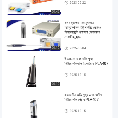
প্লাজমা সার্জিকাল ডিভাইস
2023-05-22
00:46
কম রক্তক্ষরণ সহ ন্যূনতম
আক্রমণাত্মক হাঁটু সার্জারি রেডিও
ফ্রিকোয়েন্সি প্লাজমা জেনারেটর
মেকানিক ব্র্যান্ড
রেডিও ফ্রিকোয়েন্সি প্লাজমা জেনারেটর
00:10
2025-06-04
উচ্চমানের এবং অতি ক্ষুদ্র
নিউরোলজিকাল ইলেক্ট্রোড PLA407
নিউরোলজি প্লাজমা প্রোব
2025-12-15
00:10
এককালীন অতি ক্ষুদ্র এবং নমনীয়
নিউরোলজি প্রোব PLA407
নিউরোলজি প্লাজমা প্রোব
2025-12-15