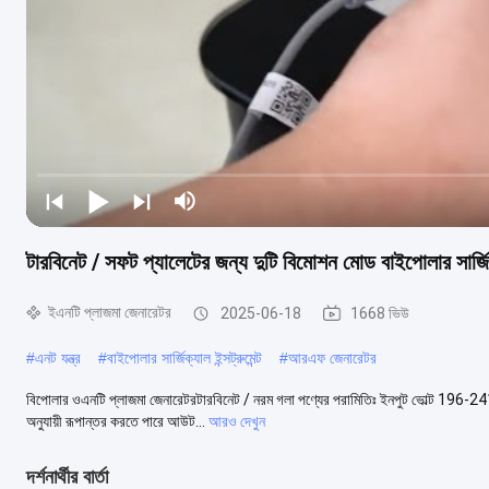
টারবিনেট / সফট প্যালেটের জন্য দুটি বিমোশন মোড বাইপোলার সার্জিক্
ইএনটি প্লাজমা জেনারেটর
2025-06-18
1668 ভিউ
#
এনট যন্ত্র
#
বাইপোলার সার্জিক্যাল ইন্সট্রুমেন্ট
#
আরএফ জেনারেটর
বিপোলার ওএনটি প্লাজমা জেনারেটরটারবিনেট / নরম গলা পণ্যের পরামিতিঃ ইনপুট ভোল্ট 196-241V
অনুযায়ী রূপান্তর করতে পারে আউট...
আরও দেখুন
দর্শনার্থীর বার্তা