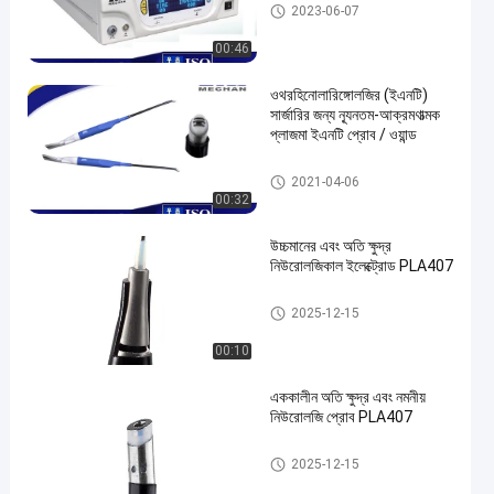
প্লাজমা সার্জিকাল ডিভাইস
2023-06-07
00:46
ওথরহিনোলারিঙ্গোলজির (ইএনটি)
সার্জারির জন্য ন্যূনতম-আক্রমণাত্মক
প্লাজমা ইএনটি প্রোব / ওয়ান্ড
ইএনটি তদন্ত
2021-04-06
00:32
উচ্চমানের এবং অতি ক্ষুদ্র
নিউরোলজিকাল ইলেক্ট্রোড PLA407
নিউরোলজি প্লাজমা প্রোব
2025-12-15
00:10
এককালীন অতি ক্ষুদ্র এবং নমনীয়
নিউরোলজি প্রোব PLA407
নিউরোলজি প্লাজমা প্রোব
2025-12-15